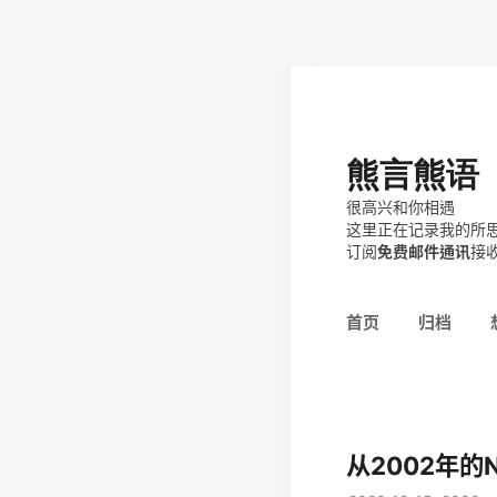
熊言熊语
很高兴和你相遇
这里正在记录我的所
订阅
免费邮件通讯
接
首页
归档
从2002年的