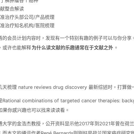
了解肿瘤各个癌种
献整合解读
准治疗头部公司/产品梳理
准治疗知名机构/医院梳理
语的会员计划内容时，发现有一个特别有趣的例子可以与你分享
，或许也能解释
为什么读文献的乐趣通常在于文献之外
。
理 nature reviews drug discovery 最新综述时，
al combinations of targeted cancer therapies: backg
ges，如果你感兴趣也可以找来读读看。
大学的金浩杰教授，公开资料显示他2017年到2021年曾在荷
而本文的通讯作者René Bernards则刚好是荷兰国家癌症研