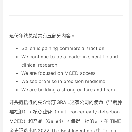
这份年终总结共有五部分内容。
Galleri is gaining commercial traction
We continue to be a leader in scientific and
clinical research
We are focused on MCED access
We see promise in precision medicine
We are building a strong culture and team
开头概括性的先介绍了GRAIL这家公司的使命（早期肿
瘤检测），核心业务（multi-cancer early detection
MCED）和产品（Galleri）。值得一提的是，在 TIME
杂志评选出的2022 The Best Inventions 中 Galleri